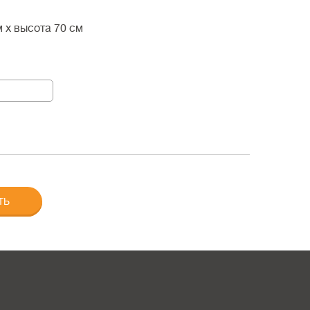
м
x
высота 70 см
ТЬ