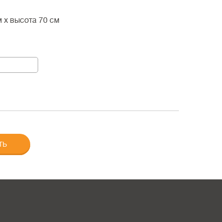
м
x
высота 70 см
ТЬ