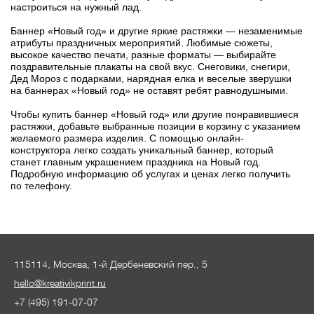
настроиться на нужный лад.
Баннер «Новый год» и другие яркие растяжки — незаменимые
атрибуты праздничных мероприятий. Любимые сюжеты,
высокое качество печати, разные форматы — выбирайте
поздравительные плакаты на свой вкус. Снеговики, снегири,
Дед Мороз с подарками, нарядная елка и веселые зверушки
на баннерах «Новый год» не оставят ребят равнодушными.
Чтобы купить баннер «Новый год» или другие понравившиеся
растяжки, добавьте выбранные позиции в корзину с указанием
желаемого размера изделия. С помощью онлайн-
конструктора легко создать уникальный баннер, который
станет главным украшением праздника на Новый год.
Подробную информацию об услугах и ценах легко получить
по телефону.
115114, Москва, 1-й Дербеневский пер., 5
hello@kreativikprint.ru
+7 (495) 191-07-07