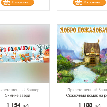
В корзину
В корзину
иветственный баннер
Приветственный бан
Зимние звери
Сказочный домик на р
1 154
1 188
руб
руб