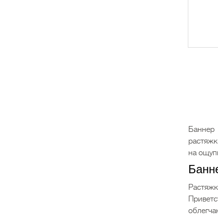
Баннер 
растяжк
на ощуп
Банн
Растяжк
Приветс
облегча