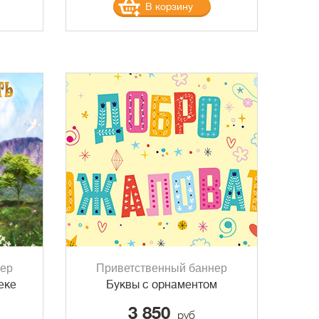
В корзину
нер
Приветственный баннер
еке
Буквы с орнаментом
3 850
руб