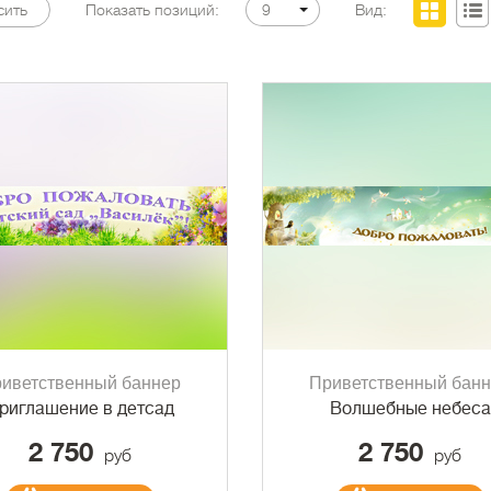
Вид:
сить
Показать позиций:
9
иветственный баннер
Приветственный бан
риглашение в детсад
Волшебные небеса
2 750
2 750
руб
руб